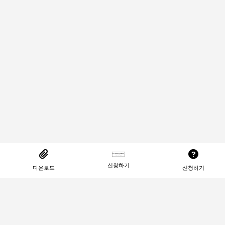
신청하기
다운로드
신청하기